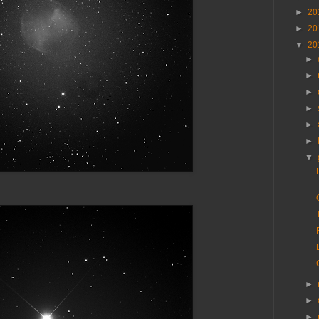
►
20
►
20
▼
20
►
►
►
►
►
►
▼
►
►
►