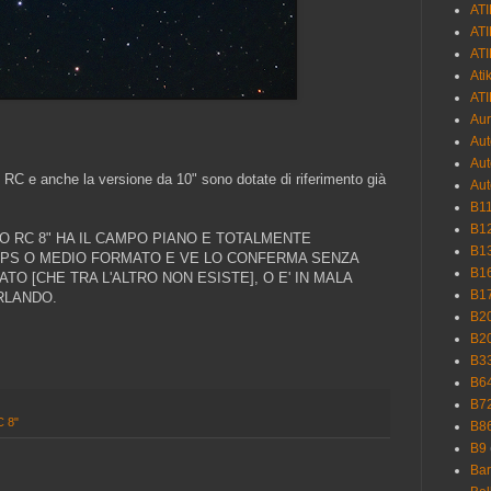
ATI
ATI
ATI
Ati
AT
Aur
Aut
Au
o RC e anche la versione da 10" sono dotate di riferimento già
Aut
B1
B1
SO RC 8" HA IL CAMPO PIANO E TOTALMENTE
B1
PS O MEDIO FORMATO E VE LO CONFERMA SENZA
B1
TO [CHE TRA L'ALTRO NON ESISTE], O E' IN MALA
B1
RLANDO.
B2
B2
B3
B6
B7
 8"
B8
B9
Bar