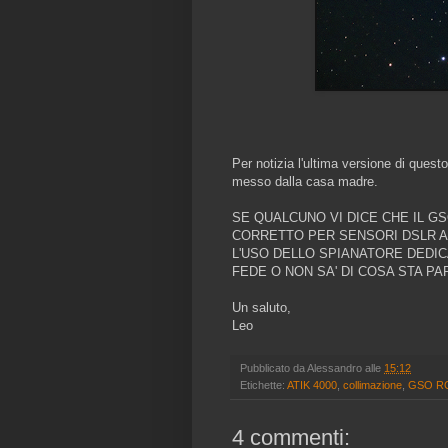
Per notizia l'ultima versione di quest
messo dalla casa madre.
SE QUALCUNO VI DICE CHE IL G
CORRETTO PER SENSORI DSLR A
L'USO DELLO SPIANATORE DEDICA
FEDE O NON SA' DI COSA STA PA
Un saluto,
Leo
Pubblicato da
Alessandro
alle
15:12
Etichette:
ATIK 4000
,
collimazione
,
GSO RC
4 commenti: