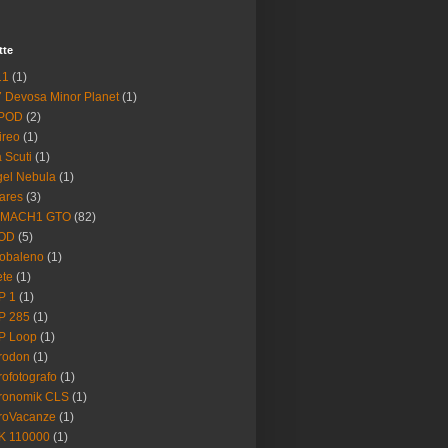
tte
11
(1)
 Devosa Minor Planet
(1)
POD
(2)
ireo
(1)
a Scuti
(1)
el Nebula
(1)
ares
(3)
 MACH1 GTO
(82)
OD
(5)
obaleno
(1)
ete
(1)
P 1
(1)
P 285
(1)
P Loop
(1)
rodon
(1)
rofotografo
(1)
ronomik CLS
(1)
roVacanze
(1)
K 110000
(1)