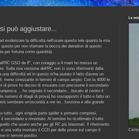
Le mie
si può aggiustare...
d evidenzare la difficoltà nell'usare questo tele quanto la mia
, questo per non sfamare la bocca dei detrattori di questo
ta per fortuna come quantità).
 dell'RC GSO da 8", con coraggio a 4 mani ho messo un
re. Sulla mia versione dell'RC non ci sono riferimenti dalla
una difficoltà ed in questo m'ha aiutato il fatto d'avere un
4, meno stressante in termini di campo ampio. Con la 4000 le
 di prove ho deciso di misurare con precisione il secondario
uniposca ... ho segnato il secondario....bucato al centro il
e numero di ritagli di prova) ho sovrapposto il tutto e fatto un
otrà sembrare un'oscenità a me no...funziona e alla grande.
 tutto...ogni singola parte spider e primario compresi,
il secondario e rimontato. Al termine ho ricollimato il tutto
uello che usano anche per gli RC più blasonati. Il riferimento
o e una volta montato il CCD per delle prove sul campo il
Camp
ve in termini positivi.