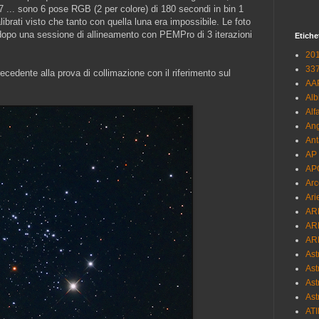
.. sono 6 pose RGB (2 per colore) di 180 secondi in bin 1
ibrati visto che tanto con quella luna era impossibile. Le foto
dopo una sessione di allineamento con PEMPro di 3 iterazioni
Etiche
20
337
recedente alla prova di collimazione con il riferimento sul
AA
Alb
Alf
Ang
Ant
AP
AP
Arc
Ari
AR
AR
AR
Ast
Ast
Ast
Ast
ATI