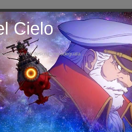
el Cielo
ssione non c'è descrizione adeguata ...