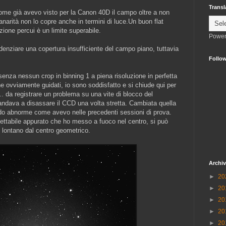
Transl
come già avevo visto per la Canon 40D il campo oltre a non
planarità non lo copre anche in termini di luce.Un buon flat
zione percui è un limite superabile.
Power
enziare una copertura insufficiente del campo piano, tuttavia
Follo
senza nessun crop in binning 1 a piena risoluzione in perfetta
 ovviamente guidati, io sono soddisfatto e si chiude qui per
.. da registrare un problema su una vite di blocco del
andava a disassare il CCD una volta stretta. Cambiata quella
modo abnorme come avevo nelle precedenti sessioni di prova.
ttabile appurato che ho messo a fuoco nel centro, si può
lontano dal centro geometrico.
Archiv
►
20
►
20
►
20
►
20
►
20