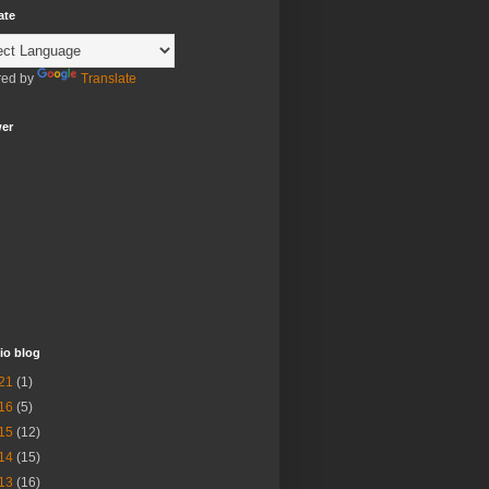
ate
ed by
Translate
wer
io blog
21
(1)
16
(5)
15
(12)
14
(15)
13
(16)