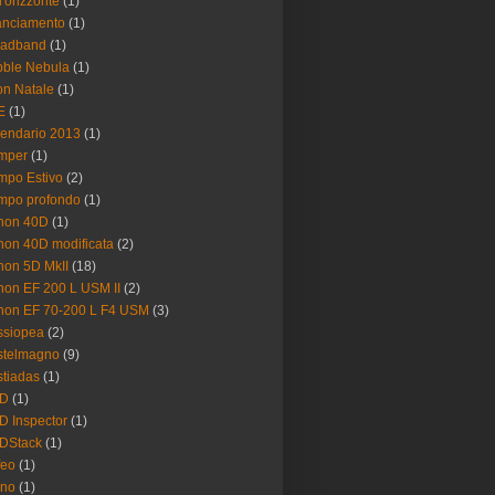
l'orizzonte
(1)
anciamento
(1)
oadband
(1)
ble Nebula
(1)
n Natale
(1)
E
(1)
endario 2013
(1)
mper
(1)
po Estivo
(2)
mpo profondo
(1)
non 40D
(1)
on 40D modificata
(2)
on 5D MkII
(18)
on EF 200 L USM II
(2)
non EF 70-200 L F4 USM
(3)
ssiopea
(2)
stelmagno
(9)
tiadas
(1)
D
(1)
 Inspector
(1)
DStack
(1)
feo
(1)
gno
(1)