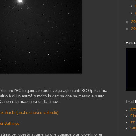
►
►
►
20
►
20
Fase 
ollimare l'RC in generale e(si rivolge agli utenti RC Optical ma
l'altro è di un astrofilo molto in gamba che ha messo a punto
 Canon e la maschera di Bathinov.
I miei
STA
akahashi (anche chesire volendo)
Clo
Ice
di Bathinov
Gru
a stima per questo strumento che considero un gioiellino, un