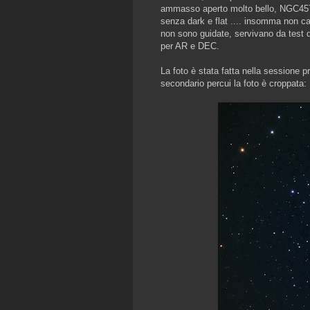
ammasso aperto molto bello, NGC457 .
senza dark e flat .... insomma non cal
non sono guidate, servivano da test 
per AR e DEC.
La foto è stata fatta nella sessione p
secondario percui la foto è croppata: