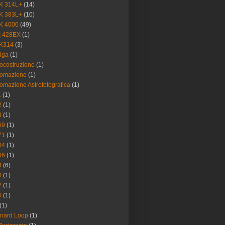
K 314L+
(14)
K 383L+
(10)
K 4000
(49)
k 428EX
(1)
IK314
(3)
iga
(1)
ocostruzione
(1)
tomazione
(1)
omazione Astrofotografica
(1)
1
(1)
2
(1)
3
(1)
69
(1)
71
(1)
04
(1)
06
(1)
3
(6)
4
(1)
2
(1)
6
(1)
(1)
nard Loop
(1)