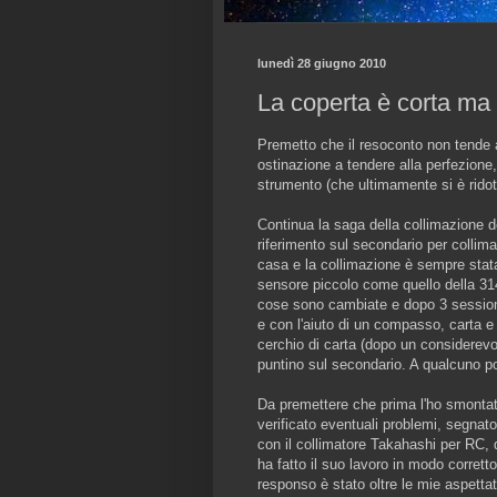
lunedì 28 giugno 2010
La coperta è corta ma 
Premetto che il resoconto non tende a
ostinazione a tendere alla perfezione
strumento (che ultimamente si è ridot
Continua la saga della collimazione
riferimento sul secondario per collima
casa e la collimazione è sempre stata 
sensore piccolo come quello della 31
cose sono cambiate e dopo 3 sessioni
e con l'aiuto di un compasso, carta e 
cerchio di carta (dopo un considerevol
puntino sul secondario. A qualcuno p
Da premettere che prima l'ho smontato
verificato eventuali problemi, segnato 
con il collimatore Takahashi per RC, q
ha fatto il suo lavoro in modo corrett
responso è stato oltre le mie aspettati