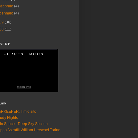
febbraio
(4)
gennaio
(4)
09
(36)
08
(11)
Lunare
CURRENT MOON
moon info
 Link
RKEEPER, Il mio sito
udy Nights
 in Space - Deep Sky Section
ppo Astrofili William Herschel Torino