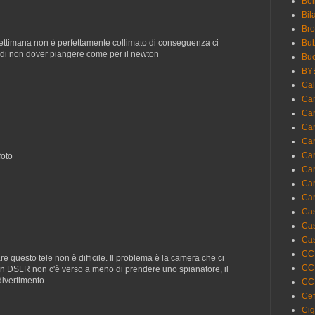
Bel
Bil
Br
settimana non è perfettamente collimato di conseguenza ci
Bub
 di non dover piangere come per il newton
Buo
BY
Cal
Ca
Cam
Ca
Ca
Can
foto
Can
Can
Ca
Ca
Ca
Cas
CC
re questo tele non è difficile. Il problema è la camera che ci
CCD
 un DSLR non c'è verso a meno di prendere uno spianatore, il
ivertimento.
CC
Ce
Ci