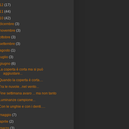
12
(17)
11
(44)
10
(42)
dicembre
(3)
novembre
(3)
ottobre
(3)
settembre
(3)
agosto
(1)
luglio
(3)
giugno
(6)
La coperta è corta ma si può
aggiustare...
Quando la coperta è corta....
Tra le nuvole...nel vento...
Fine settimana avaro ... ma non tanto
Luminanze campione...
Con le unghie e con i denti.....
maggio
(7)
aprile
(2)
marzo
(3)